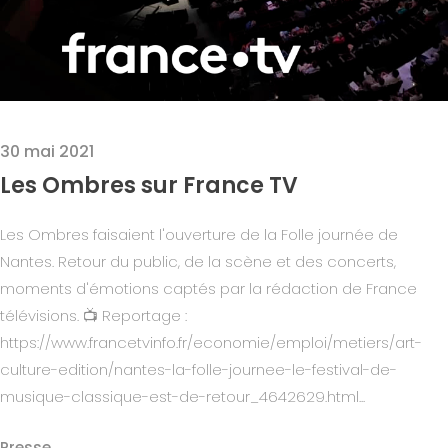
30 mai 2021
Les Ombres sur France TV
Les Ombres faisaient l'ouverture de la Folle journée de
Nantes. Retour du public, de la scène et des concerts,
moments d'émotions captés par la rédaction de France
télévisions. 📺 Reportage :
https://www.francetvinfo.fr/economie/emploi/metiers/art-
culture-edition/nantes-la-folle-journee-le-festival-de-
musique-classique-est-de-retour_4642629.html...
Presse