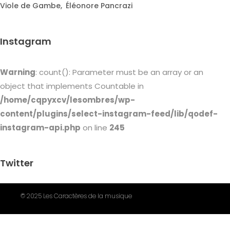
Viole de Gambe
Éléonore Pancrazi
Instagram
Warning
: count(): Parameter must be an array or an
object that implements Countable in
/home/cqpyxcv/lesombres/wp-
content/plugins/select-instagram-feed/lib/qodef-
instagram-api.php
on line
245
Twitter
© 2025 Les Caractères de la musique