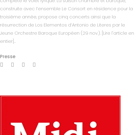
complète le volet lyrique. La saison chambre et baroque,
construite avec l’ensemble Le Consort en résidence pour la
troisième année, propose cinq concerts ainsi que la
résurrection de Los Elementos d’Antonio de Literes par le
Jeune Orchestre Baroque Européen (29 nov.). [Lire l'article en
entier]...
Presse