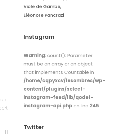
Viole de Gambe
Éléonore Pancrazi
Instagram
Warning
: count(): Parameter
must be an array or an object
that implements Countable in
/home/cqpyxcv/lesombres/wp-
content/plugins/select-
-
instagram-feed/lib/qodef-
son
instagram-api.php
on line
245
cert
Twitter