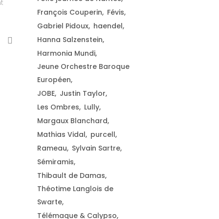
t
François Couperin
Févis
Gabriel Pidoux
haendel
Hanna Salzenstein
Harmonia Mundi
Jeune Orchestre Baroque
Européen
JOBE
Justin Taylor
Les Ombres
Lully
Margaux Blanchard
Mathias Vidal
purcell
Rameau
Sylvain Sartre
Sémiramis
Thibault de Damas
Théotime Langlois de
Swarte
Télémaque & Calypso