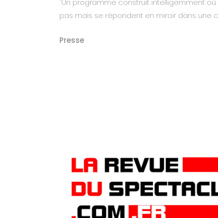
"Un programme construit intelligemment o
pas mais se répondent en miroir dans une conti
Presse