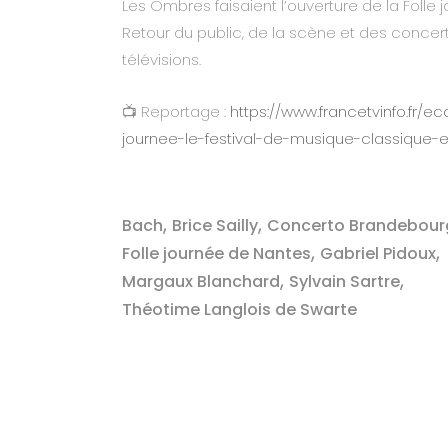
Les Ombres faisaient l’ouverture de la Folle 
Retour du public, de la scène et des conce
télévisions.
📺 Reportage :
https://www.francetvinfo.fr/e
journee-le-festival-de-musique-classique-
,
,
Bach
Brice Sailly
Concerto Brandebour
,
,
Folle journée de Nantes
Gabriel Pidoux
,
,
Margaux Blanchard
Sylvain Sartre
Théotime Langlois de Swarte