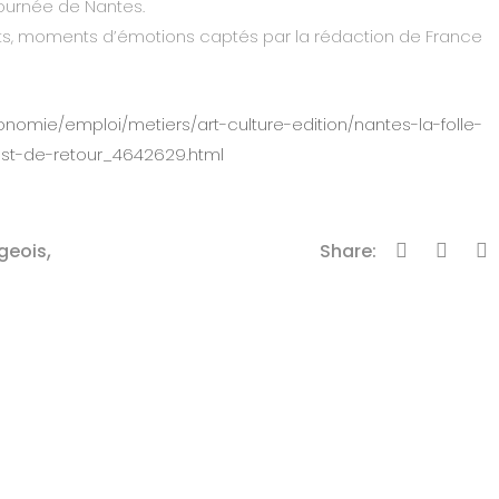
journée de Nantes.
rts, moments d’émotions captés par la rédaction de France
conomie/emploi/metiers/art-culture-edition/nantes-la-folle-
est-de-retour_4642629.html
,
geois
Share: