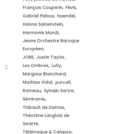
François Couperin
Févis
Gabriel Pidoux
haendel
Hanna Salzenstein
Harmonia Mundi
Jeune Orchestre Baroque
Européen
JOBE
Justin Taylor
Les Ombres
Lully
Margaux Blanchard
Mathias Vidal
purcell
Rameau
Sylvain Sartre
Sémiramis
Thibault de Damas
Théotime Langlois de
Swarte
Télémaque & Calypso