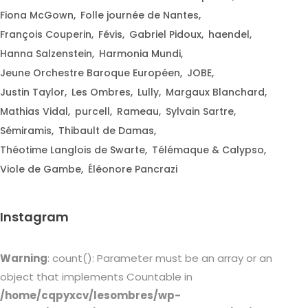
Fiona McGown
Folle journée de Nantes
François Couperin
Févis
Gabriel Pidoux
haendel
Hanna Salzenstein
Harmonia Mundi
Jeune Orchestre Baroque Européen
JOBE
Justin Taylor
Les Ombres
Lully
Margaux Blanchard
Mathias Vidal
purcell
Rameau
Sylvain Sartre
Sémiramis
Thibault de Damas
Théotime Langlois de Swarte
Télémaque & Calypso
Viole de Gambe
Éléonore Pancrazi
Instagram
Warning
: count(): Parameter must be an array or an
object that implements Countable in
/home/cqpyxcv/lesombres/wp-