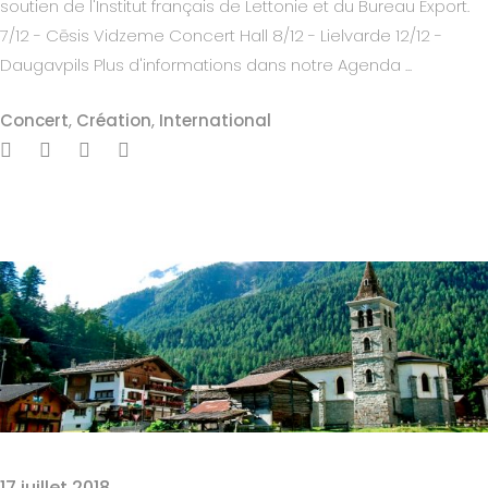
soutien de l'Institut français de Lettonie et du Bureau Export.
7/12 - Cēsis Vidzeme Concert Hall 8/12 - Lielvarde 12/12 -
Daugavpils Plus d'informations dans notre Agenda ...
Concert
,
Création
,
International
17 juillet 2018