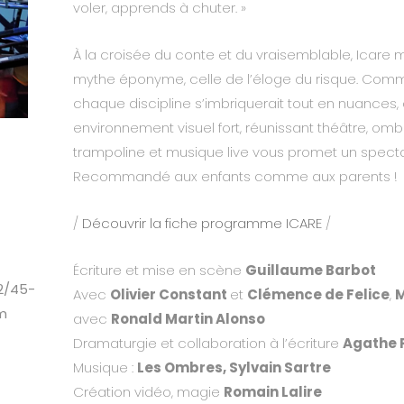
voler, apprends à chuter. »
À la croisée du conte et du vraisemblable, Icare 
mythe éponyme, celle de l’éloge du risque. Comm
chaque discipline s’imbriquerait tout en nuances,
environnement visuel fort, réunissant théâtre, omb
trampoline et musique live vous promet un spectacl
Recommandé aux enfants comme aux parents !
/
Découvrir la fiche programme ICARE
/
Écriture et mise en scène
Guillaume Barbot
2/45-
Avec
Olivier Constant
et
Clémence de Felice
,
M
m
avec
Ronald Martin
Alonso
Dramaturgie et collaboration à l’écriture
Agathe 
Musique :
Les Ombres, Sylvain Sartre
Création vidéo, magie
Romain Lalire