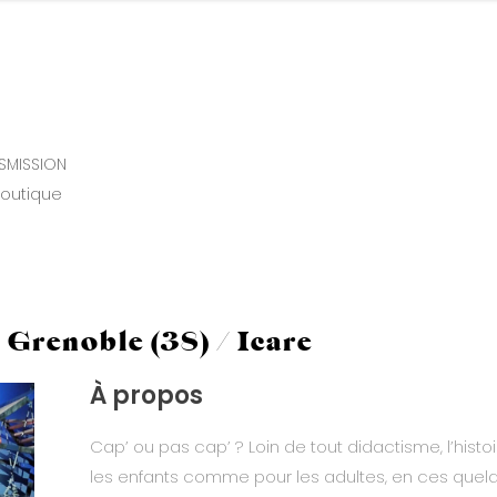
SMISSION
outique
 Grenoble (38) / Icare
À propos
Cap’ ou pas cap’ ? Loin de tout didactisme, l’histo
les enfants comme pour les adultes, en ces quelq