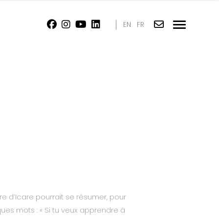
|
EN
FR
ire d’Icare pourrait se résumer, pour
ues mots : « Si tu veux apprendre à