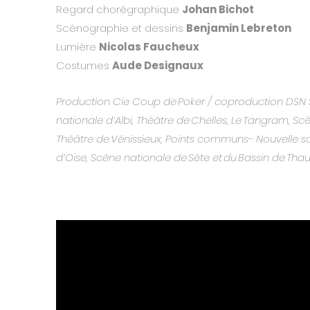
Regard chorégraphique
Johan Bichot
Scénographie et dessins
Benjamin Lebreton
Lumière
Nicolas Faucheux
Costumes
Aude Designaux
Production Cie Coup de Poker / coproduction DSN 
nationale d’Albi, Théâtre de Chelles, Le Tangram, Sc
Théâtre de Vénissieux, Points communs- Nouvelle s
d’Oise, Scène nationale de Sète et du Bassin de Thau