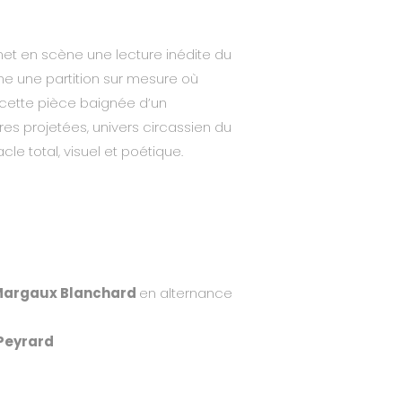
met en scène une lecture inédite du
e une partition sur mesure où
 cette pièce baignée d’un
res projetées, univers circassien du
e total, visuel et poétique.
argaux Blanchard
en alternance
Peyrard