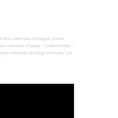
Scène nationale de Dieppe, Scène
ène nationale d’Évreux – La Machinerie –
cène nationale de Cergy-Pontoise/ Val
.